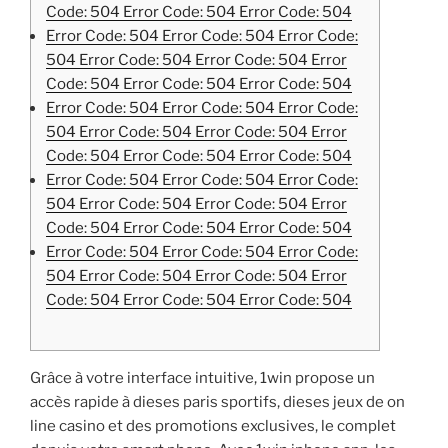
Code: 504 Error Code: 504 Error Code: 504
Error Code: 504 Error Code: 504 Error Code:
504 Error Code: 504 Error Code: 504 Error
Code: 504 Error Code: 504 Error Code: 504
Error Code: 504 Error Code: 504 Error Code:
504 Error Code: 504 Error Code: 504 Error
Code: 504 Error Code: 504 Error Code: 504
Error Code: 504 Error Code: 504 Error Code:
504 Error Code: 504 Error Code: 504 Error
Code: 504 Error Code: 504 Error Code: 504
Error Code: 504 Error Code: 504 Error Code:
504 Error Code: 504 Error Code: 504 Error
Code: 504 Error Code: 504 Error Code: 504
Grâce à votre interface intuitive, 1win propose un
accès rapide à dieses paris sportifs, dieses jeux de on
line casino et des promotions exclusives, le complet