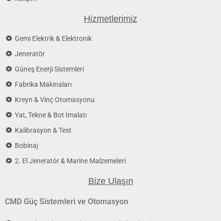
Hizmetlerimiz
Gemi Elektrik & Elektronik
Jeneratör
Güneş Enerji Sistemleri
Fabrika Makinaları
Kreyn & Vinç Otomasyonu
Yat, Tekne & Bot İmalatı
Kalibrasyon & Test
Bobinaj
2. El Jeneratör & Marine Malzemeleri
Bize Ulaşın
CMD Güç Sistemleri ve Otomasyon