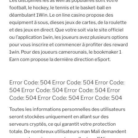
Les disciplines les as well as populaires sont votre
football, le hockey, le tennis et le basket-ball en
déambulant 1Win. Le on line casino propose des
equipment à sous, dieses jeux de cartes, de la roulette
et des jeux en direct. Que votre soit via le site officiel
ou l’application 1win, les joueurs avez plusieurs options
pour vous inscrire et commencer à profiter des reward
1win. Pour des joueurs camerounais, le bookmaker 1
Earn com propose la dernière direction eSport.
Error Code: 504 Error Code: 504 Error Code:
504 Error Code: 504 Error Code: 504 Error
Code: 504 Error Code: 504 Error Code: 504
Toutes les informations personnelles des utilisateurs
seront stockées uniquement en allant sur des
serveurs cryptés, ce qui garantit votre protection
totale. De nombreux utilisateurs man Mali demandent