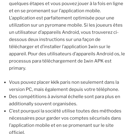
quelques étapes et vous pouvez jouer à la fois en ligne
et en se promenant sur l’application mobile.
L’application est parfaitement optimisée pour une
utilization sur un pyromane mobile. Si les joueurs êtes
un utilisateur d’appareils Android, vous trouverez ci-
dessous deux instructions sur una façon de
télécharger et d’installer l’application 1win sur le
appareil. Pour des utilisateurs d’appareils Android os, le
processus para téléchargement de 1win APK est
primary.
Vous pouvez placer kklk paris non seulement dans la
version PC, mais également depuis votre téléphone.
Des compétitions à avismal échelle sont para plus en
additionally souvent organisées.
C’est pourquoi la société utilise toutes des méthodes
nécessaires pour garder vos comptes sécurisés dans
l’application mobile et en se promenant sur le site
officiel.