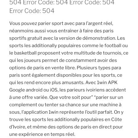
504 Error Code: 504 Error Code: 504
Error Code: 504
Vous pouvez parier sport avec para l’argent réel,
néanmoins aussi vous entraîner à faire des paris
sportifs gratuit avec la version de démonstration. Les
sports les additionally populaires comme le football ou
le basketball proposent votre multitude de tournois, ce
qui les joueurs permet de constamment avoir des
options de paris en vente libre. Plusieurs types para
paris sont également disponibles pour les sports, ce
qui les rend encore plus amusants. Avec 1win APK
Google android ou iOS, les parieurs ivoiriens accèdent
à une offre variée. Que votre soit pour” “parier sur un
complement ou tenter sa chance sur une machine à
sous, l’application 1win représente l’outil parfait. On y
trouve les sports les additionally populaires en Côte
d’Ivoire, et même des options de paris en direct pour
une expérience en temps réel.