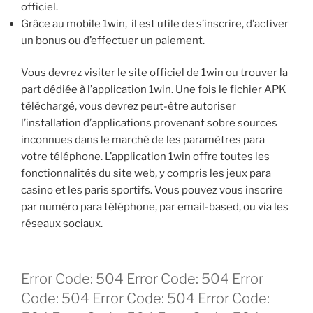
officiel.
Grâce au mobile 1win, il est utile de s’inscrire, d’activer
un bonus ou d’effectuer un paiement.
Vous devrez visiter le site officiel de 1win ou trouver la
part dédiée à l’application 1win. Une fois le fichier APK
téléchargé, vous devrez peut-être autoriser
l’installation d’applications provenant sobre sources
inconnues dans le marché de les paramètres para
votre téléphone. L’application 1win offre toutes les
fonctionnalités du site web, y compris les jeux para
casino et les paris sportifs. Vous pouvez vous inscrire
par numéro para téléphone, par email-based, ou via les
réseaux sociaux.
Error Code: 504 Error Code: 504 Error
Code: 504 Error Code: 504 Error Code: