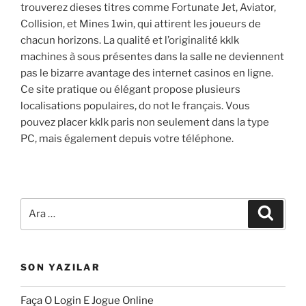
trouverez dieses titres comme Fortunate Jet, Aviator,
Collision, et Mines 1win, qui attirent les joueurs de
chacun horizons. La qualité et l’originalité kklk
machines à sous présentes dans la salle ne deviennent
pas le bizarre avantage des internet casinos en ligne.
Ce site pratique ou élégant propose plusieurs
localisations populaires, do not le français. Vous
pouvez placer kklk paris non seulement dans la type
PC, mais également depuis votre téléphone.
SON YAZILAR
Faça O Login E Jogue Online