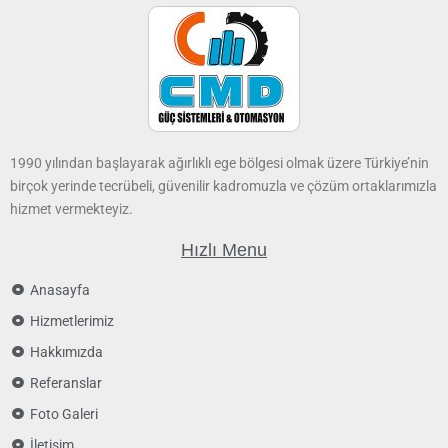
1990 yılından başlayarak ağırlıklı ege bölgesi olmak üzere Türkiye’nin
birçok yerinde tecrübeli, güvenilir kadromuzla ve çözüm ortaklarımızla
hizmet vermekteyiz.
Hızlı Menu
Anasayfa
Hizmetlerimiz
Hakkımızda
Referanslar
Foto Galeri
İletişim