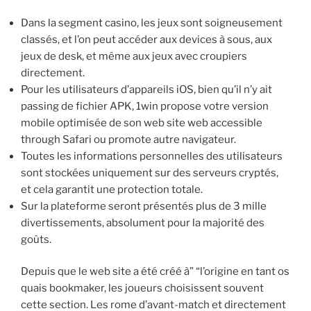
Dans la segment casino, les jeux sont soigneusement
classés, et l’on peut accéder aux devices à sous, aux
jeux de desk, et même aux jeux avec croupiers
directement.
Pour les utilisateurs d’appareils iOS, bien qu’il n’y ait
passing de fichier APK, 1win propose votre version
mobile optimisée de son web site web accessible
through Safari ou promote autre navigateur.
Toutes les informations personnelles des utilisateurs
sont stockées uniquement sur des serveurs cryptés,
et cela garantit une protection totale.
Sur la plateforme seront présentés plus de 3 mille
divertissements, absolument pour la majorité des
goûts.
Depuis que le web site a été créé à” “l’origine en tant os
quais bookmaker, les joueurs choisissent souvent
cette section. Les rome d’avant-match et directement