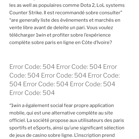
les as well as populaires comme Dota 2, LoL systems
Counter Strike. Il est recommandé sobre consulter”
“are generally liste des événements et marchés en
vente libre avant de deleite un pari. Vous voulez
télécharger 1win et profiter sobre l’expérience
complète sobre paris en ligne en Côte d’Ivoire?
Error Code: 504 Error Code: 504 Error
Code: 504 Error Code: 504 Error Code:
504 Error Code: 504 Error Code: 504
Error Code: 504
“1win a également social fear propre application
mobile, qui est une alternative complète au site
officiel. La société propose aux utilisateurs des paris
sportifs et eSports, ainsi qu’une significant sélection
de jeux de casino sobre ligne. L’inscription prend