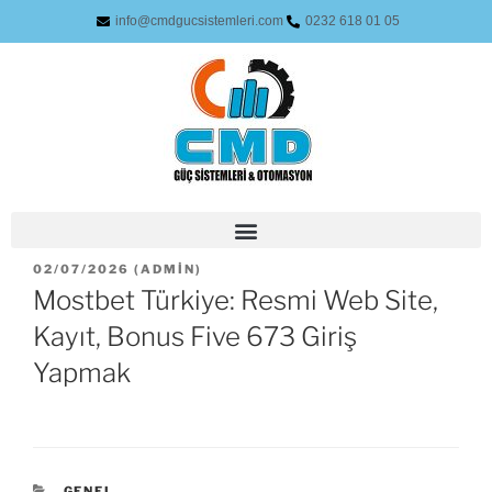
info@cmdgucsistemleri.com
0232 618 01 05
02/07/2026
(
ADMIN
)
Mostbet Türkiye: Resmi Web Site,
Kayıt, Bonus Five 673 Giriş
Yapmak
GENEL