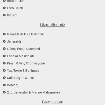
Referanslar
Foto Galeri
İletişim
Hizmetlerimiz
Gemi Elektrik & Elektronik
Jeneratör
Güneş Enerji Sistemleri
Fabrika Makinaları
Kreyn & Vinç Otomasyonu
Yat, Tekne & Bot İmalatı
Kalibrasyon & Test
Bobinaj
2. El Jeneratör & Marine Malzemeleri
Bize Ulaşın