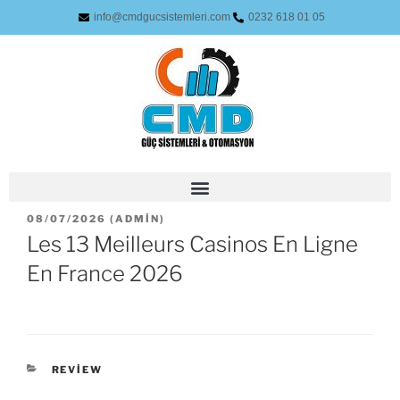
info@cmdgucsistemleri.com
0232 618 01 05
08/07/2026
(
ADMIN
)
Les 13 Meilleurs Casinos En Ligne
En France 2026
REVIEW